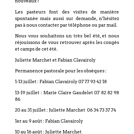
nouveaux !
Les pasteurs font des visites de manière
spontanée mais aussi sur demande, n’hésitez
Laisser un commentaire
pas à nous contacter par téléphone ou par mail.
Nous vous souhaitons un très bel été, et nous
Vous devez
vous connecter
pour
réjouissons de vous retrouver après les congés
publier un commentaire.
et camps de cet été.
Juliette Marchet et Fabian Clavairoly
Permanence pastorale pour les obsèques :
1-13 juillet : Fabian Clavairoly 07 77 93 42 18
Coordonnées
13-19 juillet : Marie Claire Gaudelet 07 82 82 98
86
Eglise réformée du Bouclier
20 au 31 juillet : Juliette Marchet 06 34 73 37 74
4 rue du Bouclier
1er au 9 août : Fabian Clavairoly
67000 STRASBOURG
10 au 16 août : Juliette Marchet