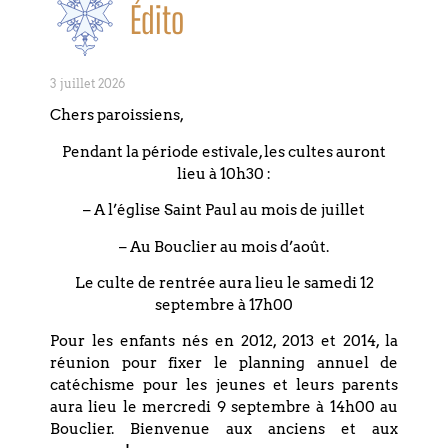
Édito
de la Chaîne à Strasbourg
3 juillet 2026
Chers paroissiens,
PARTAGEZ CET
Pendant la période estivale, les cultes auront
ÉVÉNEMENT
lieu à 10h30 :
– A l’église Saint Paul au mois de juillet
– Au Bouclier au mois d’août.
Le culte de rentrée aura lieu le samedi 12
septembre à 17h00
Pour les enfants nés en 2012, 2013 et 2014, la
réunion pour fixer le planning annuel de
Étiquettes :
OUVERTURE
catéchisme pour les jeunes et leurs parents
aura lieu le mercredi 9 septembre à 14h00 au
Suivant
Bouclier. Bienvenue aux anciens et aux