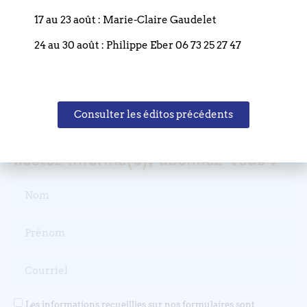
France
17 au 23 août : Marie-Claire Gaudelet
T. +33 (0)3 88 75 77 85
24 au 30 août : Philippe Eber 06 73 25 27 47
Email : paroisse.bouclier@orange.fr
Consulter les éditos précédents
Restez informé(e), abonnez-vous !
Les informations recueillies sur nos formulaires sont