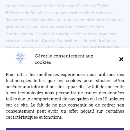
enregistrées dans un fichier informatisé géré par l'Eglise
Réformée du Bouclier, et sont nécessaires afin de traiter vos
demandes. Ces demandes sont uniquement destinées à la bonne
gestion, et ne sont en aucun cas transmises à des tiers.
Conformément à la loi informatique et libertés, vous pouvez
exercer votre droit d’accès, d’opposition et de rectification, en
écrivant par courrier à l’adresse suivante : EGLISE REFORMEE
DU BOUCLIER, 4 rue du Bouclier, 67000 STRASBOURG ou en
Gérer le consentement aux
écrivant à eglise(at)lebouclier.fr
cookies
Pour offrir les meilleures expériences, nous utilisons des
Je m'abonne
technologies telles que les cookies pour stocker et/ou
accéder aux informations des appareils. Le fait de consentir
à ces technologies nous permettra de traiter des données
telles que le comportement de navigation ou les ID uniques
sur ce site. Le fait de ne pas consentir ou de retirer son
consentement peut avoir un effet négatif sur certaines
caractéristiques et fonctions.