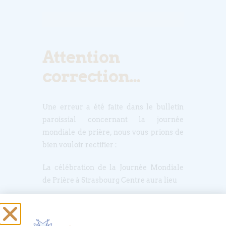
Attention
correction…
Une erreur a été faite dans le bulletin
paroissial concernant la journée
mondiale de prière, nous vous prions de
bien vouloir rectifier :
La célébration de la Journée Mondiale
de Prière à Strasbourg Centre aura lieu
le vendredi 7 mars à 15h
dans la salle de l’Armée du Salut, 5 rue