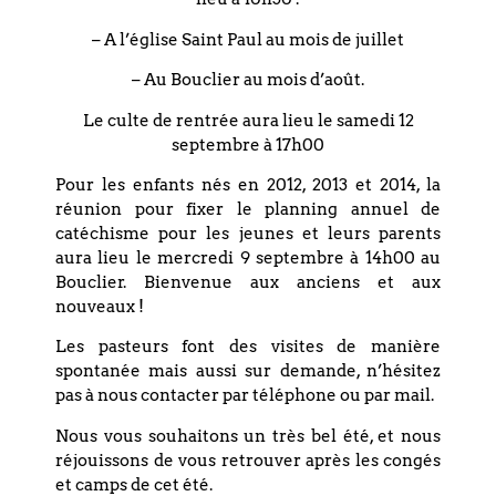
vue largement à la hauteur des enjeux et une
compétence que chacun lui reconnait ».
– A l’église Saint Paul au mois de juillet
Pasteur Pierre Magne
– Au Bouclier au mois d’août.
Les rendez-vous de la semaine
Le culte de rentrée aura lieu le samedi 12
septembre à 17h00
Samedi 30 janvier, 10h30 culte « en présence » et
Pour les enfants nés en 2012, 2013 et 2014, la
sur www.envideo.lebouclier.fr
réunion pour fixer le planning annuel de
Dimanche 30 janvier, 17h00 au temple du
catéchisme pour les jeunes et leurs parents
Bouclier : concert piano et chant, œuvres de
aura lieu le mercredi 9 septembre à 14h00 au
Wagner, Mahler, Schönberg.
Bouclier. Bienvenue aux anciens et aux
nouveaux !
Jeudi 3 février, 20h00 visio-conférence sur :
www.envideo.lebouclier.fr
Femmes, Féminisme
Les pasteurs font des visites de manière
spontanée mais aussi sur demande, n’hésitez
et Judaïsme : des femmes rabbins ?
avec
pas à nous contacter par téléphone ou par mail.
Myriam et Emile Ackermann, élèves rabbins du
courant juif orthodoxe moderne. Dans le cadre
Nous vous souhaitons un très bel été, et nous
des conférences sur « Femmes et religions », de
réjouissons de vous retrouver après les congés
l’association d’amitié judéo-chrétienne de
et camps de cet été.