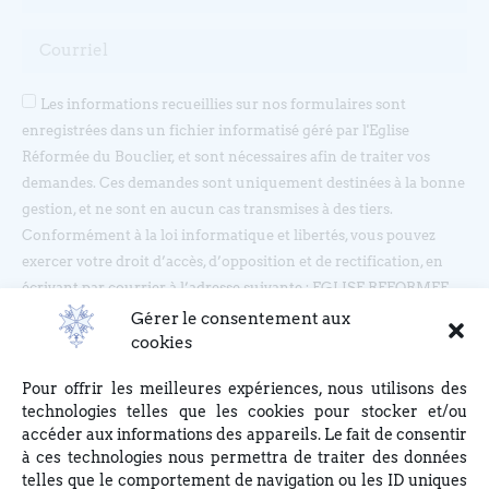
Les informations recueillies sur nos formulaires sont
enregistrées dans un fichier informatisé géré par l'Eglise
Réformée du Bouclier, et sont nécessaires afin de traiter vos
demandes. Ces demandes sont uniquement destinées à la bonne
gestion, et ne sont en aucun cas transmises à des tiers.
Conformément à la loi informatique et libertés, vous pouvez
exercer votre droit d’accès, d’opposition et de rectification, en
écrivant par courrier à l’adresse suivante : EGLISE REFORMEE
DU BOUCLIER, 4 rue du Bouclier, 67000 STRASBOURG ou en
Gérer le consentement aux
écrivant à eglise(at)lebouclier.fr
cookies
Pour offrir les meilleures expériences, nous utilisons des
Je m'abonne
technologies telles que les cookies pour stocker et/ou
accéder aux informations des appareils. Le fait de consentir
à ces technologies nous permettra de traiter des données
telles que le comportement de navigation ou les ID uniques