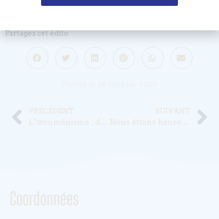
Partagez cet édito
Publié le
28 janvier 2022
PRÉCÉDENT
SUIVANT
L’œcuménisme : de l’utopie à la maturité.
Nous étions heureux…
Coordonnées