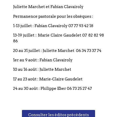
Strasbourg et de l’association œcuménique
Juliette Marchet et Fabian Clavairoly
Charles Péguy.
Permanence pastorale pour les obsèques :
Pour aller plus loin
1-13 juillet : Fabian Clavairoly 07 77 93 42 18
Discours à l’occasion des
vœux de la
13-19 juillet : Marie Claire Gaudelet 07 82 82 98
Fédération protestante de France
le 25 janvier
86
2022 : http://www.lebouclier.fr/spip.php?
20 au 31 juillet : Juliette Marchet 06 34 73 37 74
article1863
Adresse du Pasteur François Clavairoly,
1er au 9 août : Fabian Clavairoly
Président de la Fédération protestante de France
10 au 16 août : Juliette Marchet
à Emmanuel Macron, Président de la République
le 26 octobre 2021 (
Cliquez ici pour en savoir
17 au 23 août : Marie-Claire Gaudelet
plus
)
24 au 30 août : Philippe Eber 06 73 25 27 47
Site de la Fédération Protestante de France :
https://www.protestants.org
Consulter les éditos précédents