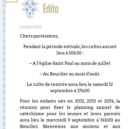
Édito
message de la justification par la foi. Celui-ci proclame,
qu’en Jésus Christ, par la grâce seule, et au moyen de la foi,
suscitée par la Parole et le Saint-Esprit, Dieu accueille
l’homme pécheur sans condition et le considère comme
3 juillet 2026
juste.
Chers paroissiens,
« Celui qui met sa confiance en l’Évangile est justifié
Pendant la période estivale, les cultes auront
devant Dieu à cause de Christ et libéré de l’accusation de la
lieu à 10h30 :
loi » (CL 10). Ce message, exprimé encore sous d’autres
formes dans la Bible, est pour nous central dans la vie et
– A l’église Saint Paul au mois de juillet
dans la proclamation de l’Évangile : Jésus Christ est
Sauveur. La Concorde de Leuenberg a voulu reprendre « la
– Au Bouclier au mois d’août.
conviction commune aux confessions de foi de la Réforme
Le culte de rentrée aura lieu le samedi 12
que l’exclusive médiation salvatrice de Jésus Christ est le
septembre à 17h00
centre de l’Écriture et que l’annonce de la justification, en
tant qu’annonce de la libre grâce de Dieu, est la norme de
Pour les enfants nés en 2012, 2013 et 2014, la
toute prédication de l’Église » (CL 12).
réunion pour fixer le planning annuel de
Nos Églises proclament la seigneurie de Jésus Christ. Assis
catéchisme pour les jeunes et leurs parents
à la droite de Dieu, il participe à son action souveraine. Et
aura lieu le mercredi 9 septembre à 14h00 au
nous attendons le retour de Jésus Christ, Seigneur et
Bouclier. Bienvenue aux anciens et aux