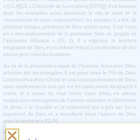
» (CL 9[[CL = Concorde de Leuenberg (1973)]]). Vrai homme
dont les évangiles nous racontent la vie, la mort et la
résurrection et nous transmettent les paroles, il a été, de
manière unique, présence de Dieu parmi nous. Il est venu
en « accomplissement de la promesse faite au peuple de
l’ancienne Alliance » (CL 7). Il a exprimé la sainteté
exigeante de Dieu, et en même temps la profondeur de son
amour pour tous les hommes.
Au vu de la proximité unique de l’homme Jésus avec Dieu,
attestée par les évangiles, il est pour nous le Fils de Dieu.
Confrontés à Jésus Christ et aux commandements de Dieu,
nous confessons le mal qui est en nous, notre incapacité à
croire et à aimer de tout notre cœur. Mais, en même
temps, nous témoignons de l’œuvre salutaire et libératrice
de Jésus, « le crucifié et le ressuscité qui a pris sur lui le
jugement de Dieu et a manifesté ainsi l’amour de Dieu
pour le pécheur » (CL 9).
À la suite, en particulier, de l’apôtre Paul, les Réformateurs
ont exprimé l’œuvre de salut réalisée par le Christ par le