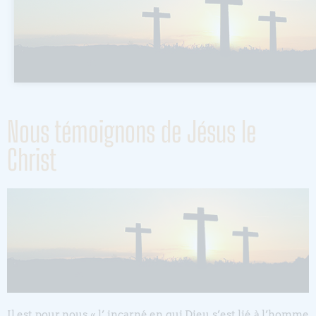
Nous témoignons de Jésus le
Christ
Il est pour nous « l’ incarné en qui Dieu s’est lié à l’homme