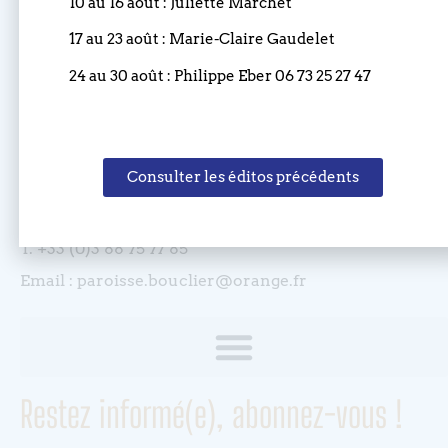
10 au 16 août : Juliette Marchet
Coordonnées
17 au 23 août : Marie-Claire Gaudelet
24 au 30 août : Philippe Eber 06 73 25 27 47
Eglise réformée du Bouclier
4 rue du Bouclier
67000 STRASBOURG
Consulter les éditos précédents
France
T. +33 (0)3 88 75 77 85
Email : paroisse.bouclier@orange.fr
Restez informé(e), abonnez-vous !