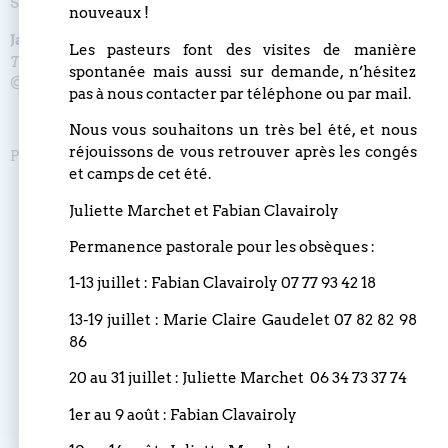
Sauveur.
nouveaux !
Jalons pour vivre, croire et témoigner ensemble
->
Les pasteurs font des visites de manière
Témoins de Dieu
-> Nous témoignons de Jésus le Christ
spontanée mais aussi sur demande, n’hésitez
©
UEPAL
pas à nous contacter par téléphone ou par mail.
Nous vous souhaitons un très bel été, et nous
réjouissons de vous retrouver après les congés
Partagez cet événement
et camps de cet été.
Juliette Marchet et Fabian Clavairoly
Permanence pastorale pour les obsèques :
Publié le
26 janvier 2022
1-13 juillet : Fabian Clavairoly 07 77 93 42 18
SUIVANT
13-19 juillet : Marie Claire Gaudelet 07 82 82 98
La vie nouvelle
86
20 au 31 juillet : Juliette Marchet 06 34 73 37 74
1er au 9 août : Fabian Clavairoly