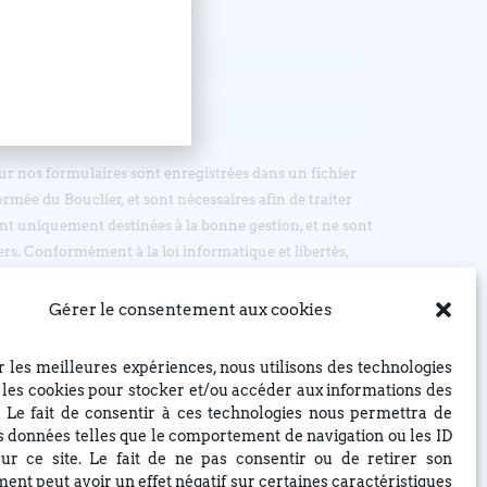
sur nos formulaires sont enregistrées dans un fichier
ormée du Bouclier, et sont nécessaires afin de traiter
t uniquement destinées à la bonne gestion, et ne sont
ers. Conformément à la loi informatique et libertés,
’accès, d’opposition et de rectification, en écrivant par
: EGLISE REFORMEE DU BOUCLIER, 4 rue du Bouclier,
Gérer le consentement aux cookies
t à eglise(at)lebouclier.fr
ir les meilleures expériences, nous utilisons des technologies
Je m'abonne
e les cookies pour stocker et/ou accéder aux informations des
. Le fait de consentir à ces technologies nous permettra de
es données telles que le comportement de navigation ou les ID
ur ce site. Le fait de ne pas consentir ou de retirer son
ent peut avoir un effet négatif sur certaines caractéristiques