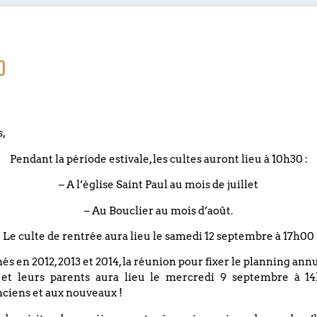
ur inconditionnel de Dieu pour tous 
o
s,
Pendant la période estivale, les cultes auront lieu à 10h30 :
– A l’église Saint Paul au mois de juillet
 a été transmise à travers les siècles par des témoins fidèles à
– Au Bouclier au mois d’août.
notre vie.
Le culte de rentrée aura lieu le samedi 12 septembre à 17h00
ervice et de la solidarité. Nous croyons que Dieu aime t
exuelle ou sociale. C’est pourquoi nous voulons surmonter di
nés en 2012, 2013 et 2014, la réunion pour fixer le planning an
ieu.
 et leurs parents aura lieu le mercredi 9 septembre à 14
ciens et aux nouveaux !
 ensemble
->
Témoins de Dieu
-> Nous témoignons de l’amour i