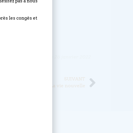
hésitez pas à nous
près les congés et
Publié le
26 janvier 2022
SUIVANT
La vie nouvelle
, abonnez-vous !