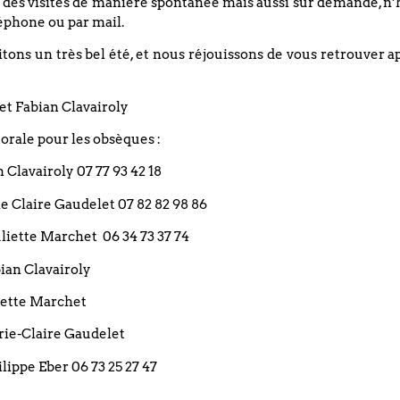
 des visites de manière spontanée mais aussi sur demande, n’
éphone ou par mail.
ons un très bel été, et nous réjouissons de vous retrouver a
et Fabian Clavairoly
rale pour les obsèques :
an Clavairoly 07 77 93 42 18
rie Claire Gaudelet 07 82 82 98 86
 Juliette Marchet 06 34 73 37 74
bian Clavairoly
liette Marchet
arie-Claire Gaudelet
ilippe Eber 06 73 25 27 47
Restez informé(e)