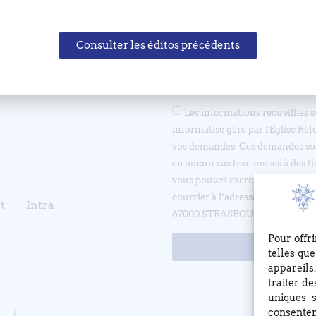
Consulter les éditos précédents
Les informations recueillies 
informatisé géré par l'Eglise Réf
vos demandes. Ces demandes son
en aucun cas transmises à des ti
vous pouvez exercer votre droit d
courrier à l’adresse suivante 
t
Intra
67000 STRASBOURG ou en écrivan
Pour offr
telles qu
appareils
traiter d
uniques s
consentem