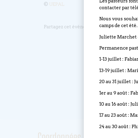
Les pasteurs font
©
UEPAL
contacter par tél
Nous vous souhait
camps de cet été.
Partagez cet événement
Juliette Marchet 
Permanence pasto
1-13 juillet : Fabi
13-19 juillet : Ma
20 au 31 juillet :
1er au 9 août : Fa
10 au 16 août : Ju
17 au 23 août : M
24 au 30 août : Ph
Coordonnées