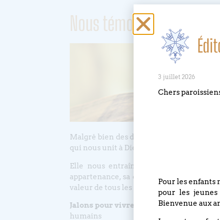
Nous témoignons de l’amo
Édit
3 juillet 2026
Chers paroissien
Malgré bien des défaillances, cette foi nous
qui nous unit à Dieu et donne ainsi sens à 
Elle nous entraîne sur le chemin du s
appartenance, sa croyance, sa condition s
Pour les enfants 
valeur de tous les êtres humains devant D
pour les jeunes
Bienvenue aux an
Jalons pour vivre, croire et témoigner
humains