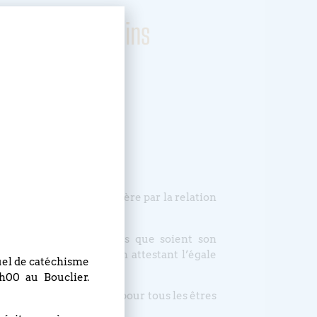
les êtres humains
 l’Évangile. Elle nous libère par la relation
out être humain quelles que soient son
visions et barrières, en attestant l’égale
nuel de catéchisme
h00 au Bouclier.
nconditionnel de Dieu pour tous les êtres