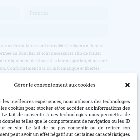
sur nos formulaires sont enregistrées dans un fichier
ormée du Bouclier, et sont nécessaires afin de traiter
t uniquement destinées à la bonne gestion, et ne sont
ers. Conformément à la loi informatique et libertés,
’accès, d’opposition et de rectification, en écrivant par
: EGLISE REFORMEE DU BOUCLIER, 4 rue du Bouclier,
Gérer le consentement aux cookies
t à eglise(at)lebouclier.fr
ir les meilleures expériences, nous utilisons des technologies
Je m'abonne
e les cookies pour stocker et/ou accéder aux informations des
. Le fait de consentir à ces technologies nous permettra de
es données telles que le comportement de navigation ou les ID
ur ce site. Le fait de ne pas consentir ou de retirer son
ent peut avoir un effet négatif sur certaines caractéristiques