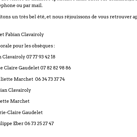
éphone ou par mail.
ons un très bel été, et nous réjouissons de vous retrouver a
et Fabian Clavairoly
rale pour les obsèques :
an Clavairoly 07 77 93 42 18
rie Claire Gaudelet 07 82 82 98 86
 Juliette Marchet 06 34 73 37 74
bian Clavairoly
liette Marchet
DATE
arie-Claire Gaudelet
11 septembre 2023
ilippe Eber 06 73 25 27 47
Evénements éxpirés