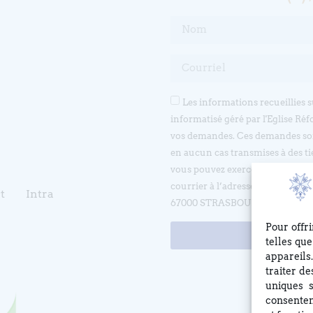
Les informations recueillies 
informatisé géré par l'Eglise Réf
vos demandes. Ces demandes son
en aucun cas transmises à des ti
vous pouvez exercer votre droit d
courrier à l’adresse suivante 
t
Intra
67000 STRASBOURG ou en écrivan
Pour offr
telles qu
appareils
traiter d
uniques s
consentem