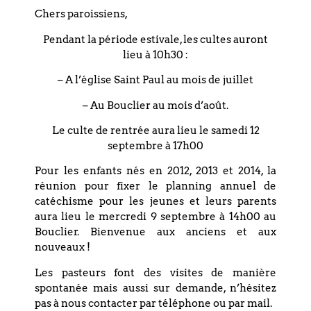
Rendez-vous à 20h00 dans la salle
Chers paroissiens,
Bartholmé 4 rue du Bouclier à
Strasbourg pour la reprise des
Pendant la période estivale, les cultes auront
lieu à 10h30 :
répétitions 2022/2023 :
– A l’église Saint Paul au mois de juillet
contact :
– Au Bouclier au mois d’août.
choeur@lebouclier.com
Le culte de rentrée aura lieu le samedi 12
septembre à 17h00
Pour les enfants nés en 2012, 2013 et 2014, la
réunion pour fixer le planning annuel de
PARTAGEZ CET
catéchisme pour les jeunes et leurs parents
ÉVÉNEMENT
aura lieu le mercredi 9 septembre à 14h00 au
Bouclier. Bienvenue aux anciens et aux
nouveaux !
Les pasteurs font des visites de manière
spontanée mais aussi sur demande, n’hésitez
pas à nous contacter par téléphone ou par mail.