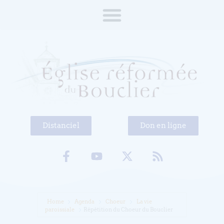
Distanciel
Don en ligne
Home
Agenda
Choeur
La vie
paroissiale
Répétition du Choeur du Bouclier