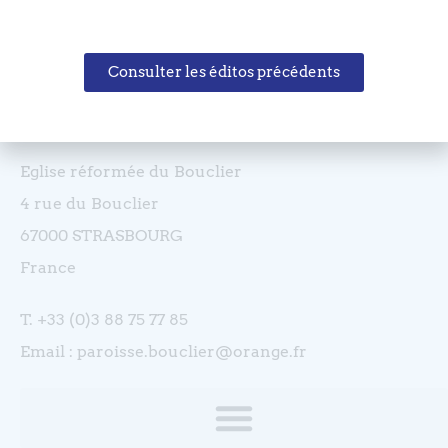
Consulter les éditos précédents
Coordonnées
Eglise réformée du Bouclier
4 rue du Bouclier
67000 STRASBOURG
France
T. +33 (0)3 88 75 77 85
Email : paroisse.bouclier@orange.fr