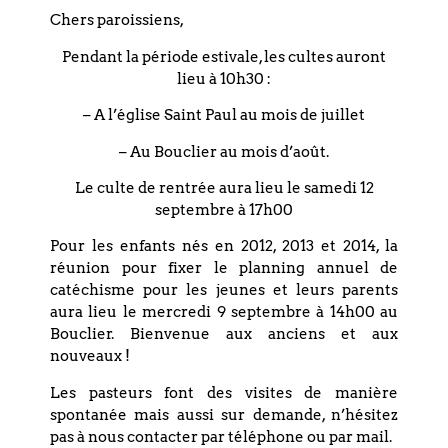
Rendez-vous à 20h00 dans la salle
Chers paroissiens,
Bartholmé 4 rue du Bouclier à
Strasbourg pour la reprise des
Pendant la période estivale, les cultes auront
lieu à 10h30 :
répétitions 2022/2023 :
– A l’église Saint Paul au mois de juillet
contact :
– Au Bouclier au mois d’août.
choeur@lebouclier.com
Le culte de rentrée aura lieu le samedi 12
septembre à 17h00
Pour les enfants nés en 2012, 2013 et 2014, la
réunion pour fixer le planning annuel de
PARTAGEZ CET
catéchisme pour les jeunes et leurs parents
ÉVÉNEMENT
aura lieu le mercredi 9 septembre à 14h00 au
Bouclier. Bienvenue aux anciens et aux
nouveaux !
Les pasteurs font des visites de manière
spontanée mais aussi sur demande, n’hésitez
pas à nous contacter par téléphone ou par mail.