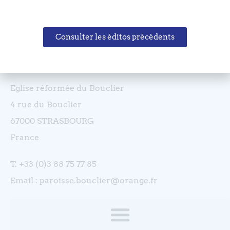
Consulter les éditos précédents
Coordonnées
Eglise réformée du Bouclier
4 rue du Bouclier
67000 STRASBOURG
France
T. +33 (0)3 88 75 77 85
Email : paroisse.bouclier@orange.fr