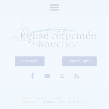
Distanciel
Don en ligne
Home
Agenda
Choeur
La vie
paroissiale
Répétition du Choeur du Bouclier