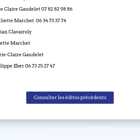
at aux horaires d’ouverture et au début du culte.
rie Claire Gaudelet 07 82 82 98 86
 Juliette Marchet 06 34 73 37 74
bian Clavairoly
liette Marchet
arie-Claire Gaudelet
ilippe Eber 06 73 25 27 47
Consulter les éditos précédents
Bravo… et Merci ! D