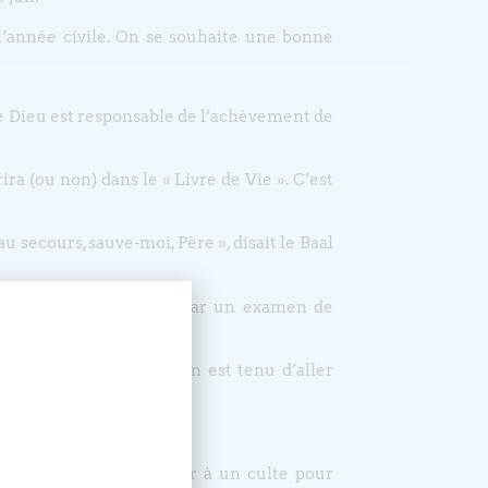
’année civile. On se souhaite une bonne
 Dieu est responsable de l’achèvement de
ira (ou non) dans le « Livre de Vie ». C’est
u secours, sauve-moi, Père », disait le Baal
n de sa vie intérieure, par un examen de
s ses frères, à qui on est tenu d’aller
sme, il suffit d’assister à un culte pour