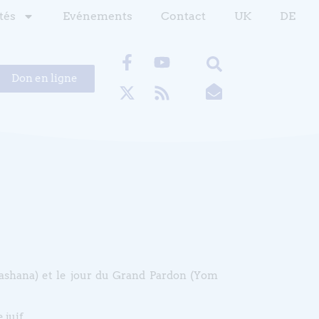
tés
Evénements
Contact
UK
DE
Don en ligne
ashana) et le jour du Grand Pardon (Yom
 juif.