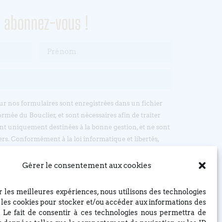
, abonnez-vous !
sur nos formulaires sont enregistrées dans un fichier
ormée du Bouclier, et sont nécessaires afin de traiter
t uniquement destinées à la bonne gestion, et ne sont
ers. Conformément à la loi informatique et libertés,
’accès, d’opposition et de rectification, en écrivant par
: EGLISE REFORMEE DU BOUCLIER, 4 rue du Bouclier,
Gérer le consentement aux cookies
t à eglise(at)lebouclier.fr
ir les meilleures expériences, nous utilisons des technologies
Je m'abonne
e les cookies pour stocker et/ou accéder aux informations des
. Le fait de consentir à ces technologies nous permettra de