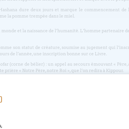
osh Hashana dure deux jours et marque le commencement de l
omme la pomme trempée dans le miel.
monde et la naissance de l’humanité. L’homme partenaire de
 l’homme son statut de créature, soumise au jugement qui l’inscr
ours de l’année, une inscription bonne sur ce Livre.
ofar (corne de bélier) : un appel au secours émouvant « Père, a
 prière « Notre Père, notre Roi », que l’on redira à Kippour.
 redoutables », où chacun est invité à une transformatio
unauté.
o
 au Bouclier) est un retour vers Dieu, vers soi-même et ver
es.
pour, célébré le 5 octobre prochain.
el peut être le lien avec ce que nous vivons en protestanti
s,