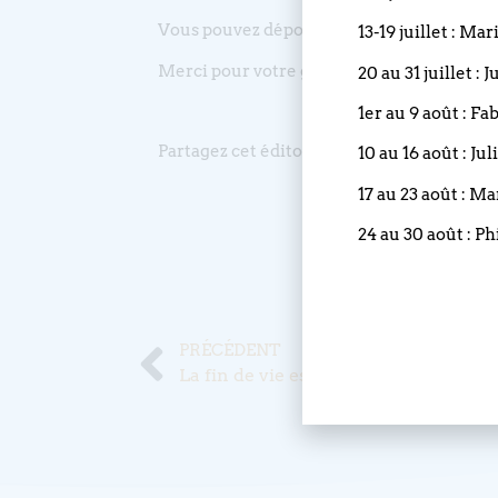
Vous pouvez déposer vos dons au secrétari
13-19 juillet : Ma
Merci pour votre générosité.
20 au 31 juillet :
1er au 9 août : Fa
Partagez cet édito
10 au 16 août : Ju
17 au 23 août : M
24 au 30 août : Ph
PRÉCÉDENT
La fin de vie est la vie