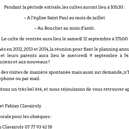
 avec la confession des péchés suivie de l’annonce du pardon, 
Pendant la période estivale, les cultes auront lieu à 10h30 :
– A l’église Saint Paul au mois de juillet
– Au Bouclier au mois d’août.
Le culte de rentrée aura lieu le samedi 12 septembre à 17h00
nés en 2012, 2013 et 2014, la réunion pour fixer le planning an
 et leurs parents aura lieu le mercredi 9 septembre à 14
rmée d’Alsace-Moselle. Le pasteur Pierre Magne est candidat 
ciens et aux nouveaux !
 des visites de manière spontanée mais aussi sur demande, n’
ation du nouveau conseil synodal. Bienvenue à tout le monde
éphone ou par mail.
es avec toute l’équipe !
ons un très bel été, et nous réjouissons de vous retrouver a
ence et sur
www.envideo.lebouclier.fr
et Fabian Clavairoly
rale pour les obsèques :
 Social Protestant) qui a un besoin urgent de produits hy
ons, serviettes hygiéniques, couches…)
an Clavairoly 07 77 93 42 18