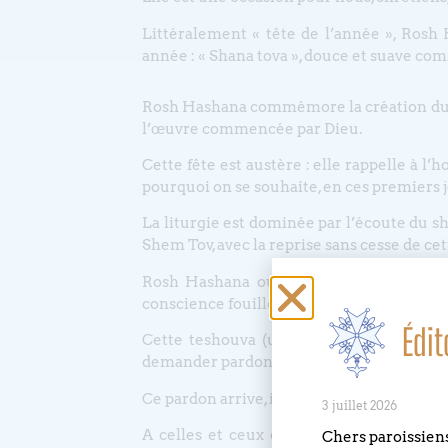
Littéralement « tête de l’année », R
année : « Shana tova », douce et suave c
Rosh Hashana commémore la création du 
l’œuvre commencée par Dieu.
Cette fête est austère : elle rappelle à
pourquoi on se souhaite, en ces premiers j
La liturgie est dominée par l’écoute du sh
Shem Tov, avec la reprise sans cesse de cette
Rosh Hashana ouvre ainsi les « dix jours
conscience fouillé, quotidien, et en comm
Édit
Cette teshouva (un terme souvent employé
demander pardon pour les fautes commis
Ce pardon arrive, il a lieu lors de Yom Kip
3 juillet 2026
A celles et ceux qui se demanderaient qu
Chers paroissien