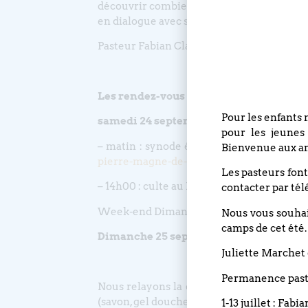
découvrir combien la liturgie protestante,
en dialogue avec son Dieu.
Pasteur Fabian Clavairoly
Les rendez-vous de la semaine
Pour les enfants 
samedi 24 septembre :
pour les jeunes
– matin : synode électif de l’Église réfo
Bienvenue aux an
pierre-magne-de-la-croix/
Les pasteurs font
– 14h00 : culte au Bouclier pour l’install
contacter par tél
Week-end Dimanche en Fête dans les Vosg
Nous vous souhait
camps de cet été.
Dimanche 25 septembre
: culte en prés
Juliette Marchet 
Permanence pasto
Nous relayons la demande du CSP (Centre
(savon, gel douche, brosses à dents, tamp
1-13 juillet : Fabi