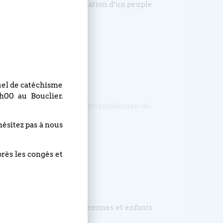
est inspirée par cette relation d’un peuple
nuel de catéchisme
h00 au Bouclier.
:
https://www.lebouclier.fr/candidature-de-
hésitez pas à nous
près les congés et
giéniques pour hommes, femmes et enfants