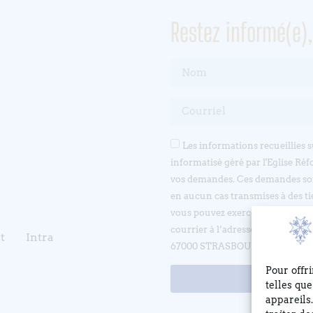
Restez informé(e)
Les informations recueillies 
informatisé géré par l'Eglise Réf
vos demandes. Ces demandes son
en aucun cas transmises à des ti
vous pouvez exercer votre droit d
courrier à l’adresse suivante 
t
Intra
67000 STRASBOURG ou en écrivan
Pour offr
telles qu
appareils